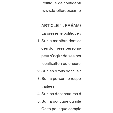
Politique de confidentialité
[
www.latelierdescarnets.com
ARTICLE 1 : PRÉAMBULE
La présente politique de confidentialité a
Sur la manière dont sont collectées le
des données personnelles, toute informatio
peut s’agir : de ses noms et prénoms, d
localisation ou encore de son adresse IP
Sur les droits dont ils disposent conce
Sur la personne responsable du traiteme
traitées ;
Sur les destinataires de ces données p
Sur la politique du site en matière de c
Cette politique complète les mentions lé