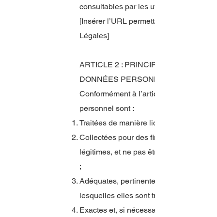
consultables par les utilisateurs à l’adr
[Insérer l’URL permettant d'accéder aux
Légales]
ARTICLE 2 : PRINCIPES RELATIFS 
DONNÉES PERSONNELLES
Conformément à l’article 5 du Règlemen
personnel sont :
Traitées de manière licite, loyale et tr
Collectées pour des finalités déterminées 
légitimes, et ne pas être traitées ultéri
;
Adéquates, pertinentes et limitées à ce 
lesquelles elles sont traitées ;
Exactes et, si nécessaire, tenues à jour