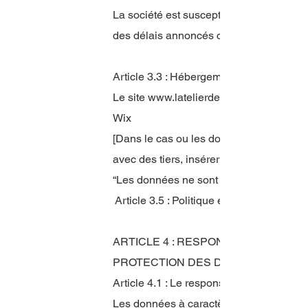
La société est susceptible de conserver
des délais annoncés ci-dessus afin de r
Article 3.3 : Hébergement des données
Le site
www.latelierdescarnets.com
Wix
[Dans le cas ou les données personnelle
avec des tiers, insérer une clause “Artic
“Les données ne sont pas transmises à n
Article 3.5 : Politique en matière de “co
ARTICLE 4 : RESPONSABLE DU TR
PROTECTION DES DONNÉES
Article 4.1 : Le responsable du traitem
Les données à caractère personnelles so