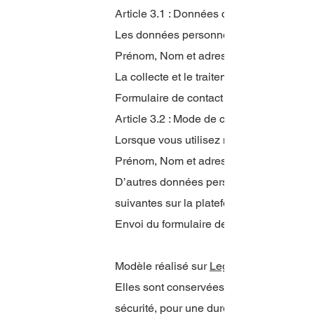
Article 3.1 : Données collectées
Les données personnelles collectées dan
Prénom, Nom et adresse mail
La collecte et le traitement de ces donné
Formulaire de contact uniquement
Article 3.2 : Mode de collecte des donn
Lorsque vous utilisez notre site, sont 
Prénom, Nom et adresse mail
D’autres données personnelles sont coll
suivantes sur la plateforme :
Envoi du formulaire de contact
Modèle réalisé sur
LegalPlace.fr
Elles sont conservées par le responsabl
sécurité, pour une durée de : 24 mois