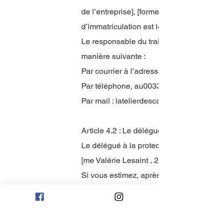
de l’entreprise], [forme juridique] au cap
d’immatriculation est le [indiquez votr
Le responsable du traitement des donnée
manière suivante :
Par courrier à l’adresse : 2 rue des Ri
Par téléphone, au0033
Par mail :
latelierdescarnets@gmail.com
Article 4.2 : Le délégué à la protectio
Le délégué à la protection des données 
[me Valérie Lesaint , 2 rue des Rivauds
Si vous estimez, après nous avoir contac
sont pas respectés, vous pouvez adresse
ARTICLE 5 : LES DROITS DE L’UTI