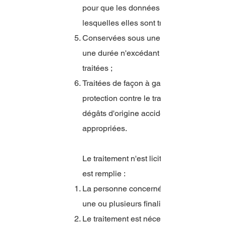
pour que les données à caractère person
lesquelles elles sont traitées, soient eff
Conservées sous une forme permettant l
une durée n'excédant pas celle nécessair
traitées ;
Traitées de façon à garantir une sécurit
protection contre le traitement non autoris
dégâts d'origine accidentelle, à l'aide 
appropriées.
Le traitement n'est licite que si, et da
est remplie :
La personne concernée a consenti au tr
une ou plusieurs finalités spécifiques ;
Le traitement est nécessaire à l'exécuti