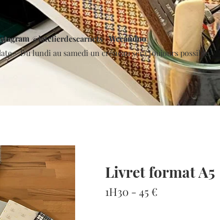
stagram
@latelierdescarnets /
Wecandoo
ate – Du lundi au samedi un créneau sera toujours possible.
Livret format A5
1H30 - 45 €