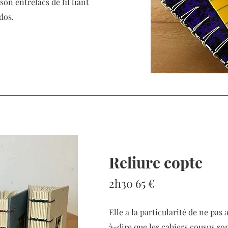
son entrelacs de fil liant
dos.
Reliure copte
2h30 65 €
Elle a la particularité de ne pas a
à-dire que les cahiers cousus so