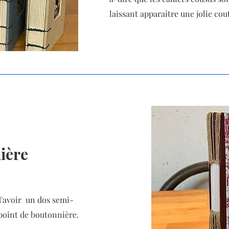
laissant apparaître une jolie cou
ière
 d'avoir un dos semi-
 point de boutonnière.