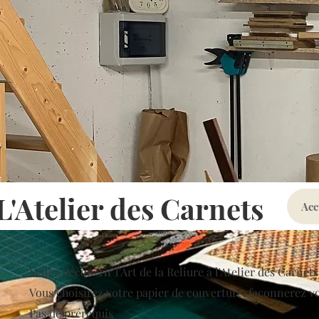
L'Atelier des Carnets
Acc
Venez découvrir l'Art de la Reliure à l'Atelier des Carnet
Vous choisirez votre papier de couverture, façonnerez vo
Pas de prérequis