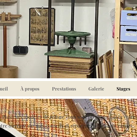
ueil
À propos
Prestations
Galerie
Stages
s. Plusieurs modèles de reliure vous sont proposés, faîtes votre 
tre ouvrage sur mes conseils et repartirez avec votre carnet.