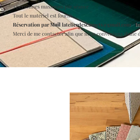
3 personnes maximum par séance
Tout le matériel est fourni
Réservation par
Mail
latelierdescarnets@gmail.com /
I
n
Merci de me contacter afin que nous convenions d’une d